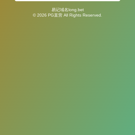
易记域名long.bet
© 2026 PG直营 All Rights Reserved.